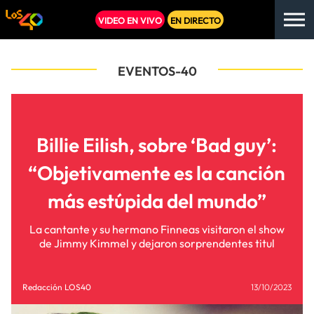
VIDEO EN VIVO
EN DIRECTO
EVENTOS-40
Billie Eilish, sobre ‘Bad guy’:
“Objetivamente es la canción
más estúpida del mundo”
La cantante y su hermano Finneas visitaron el show
de Jimmy Kimmel y dejaron sorprendentes titul
Redacción LOS40
13/10/2023