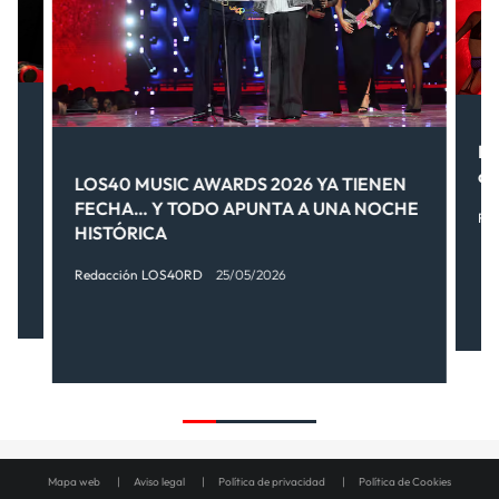
Pr
dó
LOS40 MUSIC AWARDS 2026 YA TIENEN
FECHA… Y TODO APUNTA A UNA NOCHE
Re
HISTÓRICA
Redacción LOS40RD
25/05/2026
Mapa web
Aviso legal
Política de privacidad
Política de Cookies