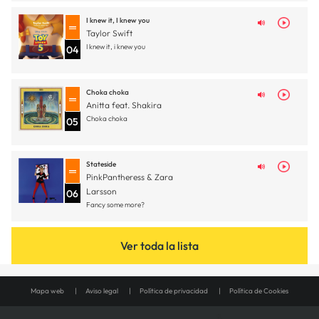
I knew it, I knew you
Taylor Swift
I knew it, i knew you
04
Choka choka
Anitta feat. Shakira
Choka choka
05
Stateside
PinkPantheress & Zara
Larsson
06
Fancy some more?
Ver toda la lista
Mapa web
Aviso legal
Política de privacidad
Política de Cookies