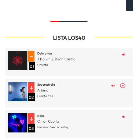
LISTA LOS40
Dalmation
J Balvin & Ryan Castro
Omertá
01
Superestrella
Aitana
Cuarto azul
02
Koko
Omar Courtz
Por si mañana no estoy
03