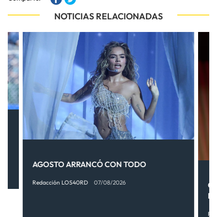
NOTICIAS RELACIONADAS
AGOSTO ARRANCÓ CON TODO
Redacción LOS40RD
07/08/2026
OT
FI
Re