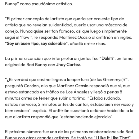
Bunny” como pseudónimo artístico.
“El primer concepto del artista que quería ser era este tipo de
artista que no revelan su identidad, quería usar una máscara de
conejo. Nunca quise ser tan famoso, así que luego simplemente
seguí el ‘flow’”, le respondió Martínez Ocasio al anfitrión en inglés.
“
Soy un buen tipo, soy adorable
”, añadió entre risas.
La primera canción que interpretaron juntos fue “
Dakiti
”, un tema
original de Bad Bunny con
Jhay Cortez
.
“¿Es verdad que casi no llegas a la apertura (de los Grammys)?”,
preguntó Corden, a lo que Martínez Ocasio respondió que sí, que
estuvo estancado en tráfico de Los Ángeles y llegó a penas 8
minutos antes de tener que subir a tarima. “Estaba sudando,
estaba nervioso, 2 minutos antes de cantar, estaba bien nervioso y
bien ansioso”, explicó. El anfitrión cuestionó a dónde había ido, a lo
que el artista respondió que “estaba haciendo ejercicio”.
El próximo número fue una de las primeras colaboraciones de Bad
Bunny con otros grandes artistas. Se trató de “
I Like It Like That
”,