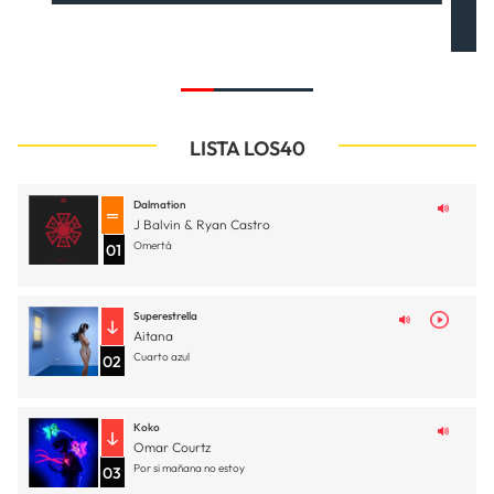
LISTA LOS40
Dalmation
J Balvin & Ryan Castro
Omertá
01
Superestrella
Aitana
Cuarto azul
02
Koko
Omar Courtz
Por si mañana no estoy
03