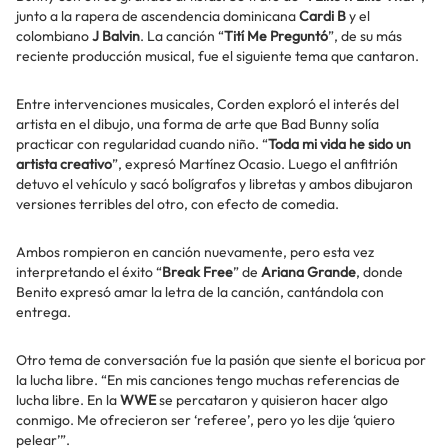
junto a la rapera de ascendencia dominicana
Cardi B
y el
colombiano
J Balvin
. La canción “
Tití Me Preguntó
”, de su más
reciente producción musical, fue el siguiente tema que cantaron.
Entre intervenciones musicales, Corden exploró el interés del
artista en el dibujo, una forma de arte que Bad Bunny solía
practicar con regularidad cuando niño. “
Toda mi vida he sido un
artista creativo
”, expresó Martínez Ocasio. Luego el anfitrión
detuvo el vehículo y sacó bolígrafos y libretas y ambos dibujaron
versiones terribles del otro, con efecto de comedia.
Ambos rompieron en canción nuevamente, pero esta vez
interpretando el éxito “
Break Free
” de
Ariana Grande
, donde
Benito expresó amar la letra de la canción, cantándola con
entrega.
Otro tema de conversación fue la pasión que siente el boricua por
la lucha libre. “En mis canciones tengo muchas referencias de
lucha libre. En la
WWE
se percataron y quisieron hacer algo
conmigo. Me ofrecieron ser ‘referee’, pero yo les dije ‘quiero
pelear’”.