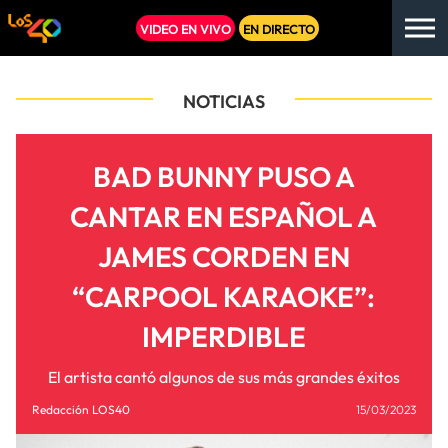
VIDEO EN VIVO
EN DIRECTO
NOTICIAS
BAD BUNNY PUSO A
CANTAR EN ESPAÑOL A
JAMES CORDEN EN
“CARPOOL KARAOKE”:
IMPERDIBLE
El artista cantó algunos de sus más grandes éxitos
Redacción LOS40
15/03/2023