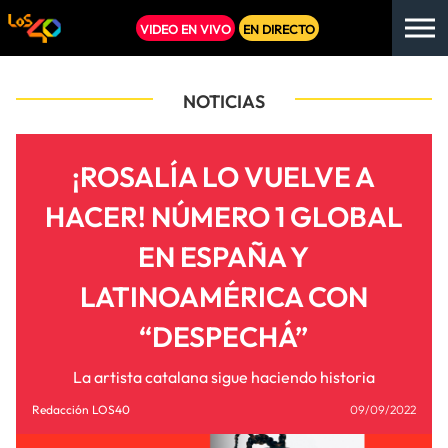
VIDEO EN VIVO
EN DIRECTO
NOTICIAS
¡ROSALÍA LO VUELVE A
HACER! NÚMERO 1 GLOBAL
EN ESPAÑA Y
LATINOAMÉRICA CON
“DESPECHÁ”
La artista catalana sigue haciendo historia
Redacción LOS40
09/09/2022