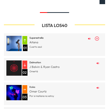
LISTA LOS40
Superestrella
Aitana
Cuarto azul
01
Dalmation
J Balvin & Ryan Castro
Omertá
02
Koko
Omar Courtz
Por si mañana no estoy
03