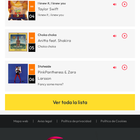
I knew it, I knew you
Taylor Swift
I knew it, i knew you
04
Choka choka
Anitta feat. Shakira
Choka choka
05
Stateside
PinkPantheress & Zara
Larsson
06
Fancy some more?
Ver toda la lista
Mapa web
Aviso legal
Política de privacidad
Política de Cookies