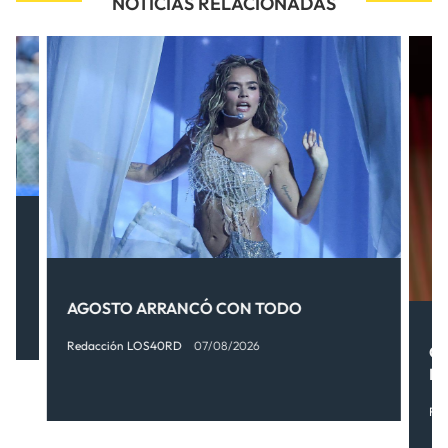
NOTICIAS RELACIONADAS
AGOSTO ARRANCÓ CON TODO
Redacción LOS40RD
07/08/2026
OT
FI
Re