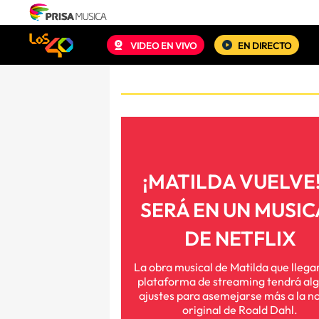
VIDEO EN VIVO
EN DIRECTO
¡MATILDA VUELVE!
SERÁ EN UN MUSIC
DE NETFLIX
La obra musical de Matilda que llegar
plataforma de streaming tendrá al
ajustes para asemejarse más a la n
original de Roald Dahl.