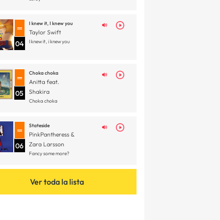
I knew it, I knew you
Taylor Swift
I knew it, i knew you
04
Choka choka
Anitta feat.
Shakira
05
Choka choka
Stateside
PinkPantheress &
Zara Larsson
06
Fancy some more?
Ver toda la lista