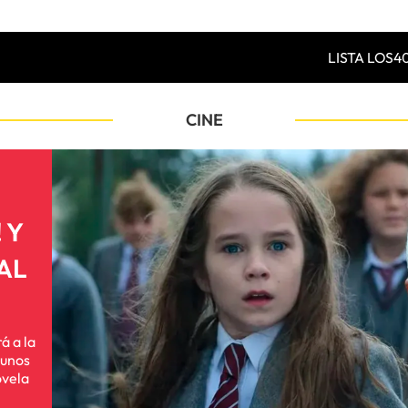
LISTA LOS4
CINE
 Y
AL
á a la
gunos
ovela