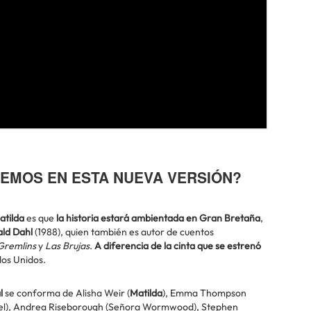
EMOS EN ESTA NUEVA VERSIÓN?
atilda
es que
la historia estará ambientada en Gran Bretaña
,
ld Dahl
(1988), quien también es autor de cuentos
Gremlins
y
Las Brujas
.
A diferencia de la cinta que se estrenó
dos Unidos.
l
se conforma de Alisha Weir (
Matilda
), Emma Thompson
iel), Andrea Riseborough (Señora Wormwood), Stephen