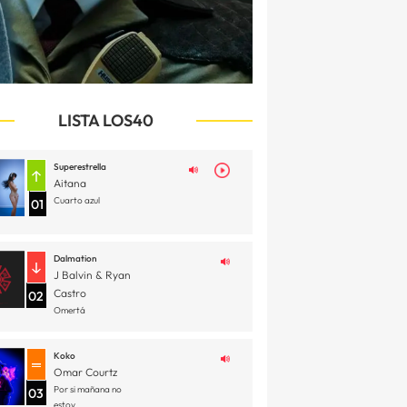
LISTA LOS40
Superestrella
Aitana
Cuarto azul
01
Dalmation
J Balvin & Ryan
Castro
02
Omertá
Koko
Omar Courtz
Por si mañana no
03
estoy