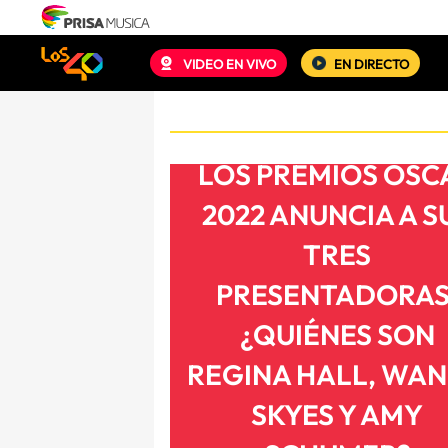
VIDEO EN VIVO
EN DIRECTO
LOS PREMIOS OSC
2022 ANUNCIA A S
TRES
PRESENTADORAS
¿QUIÉNES SON
REGINA HALL, WA
SKYES Y AMY