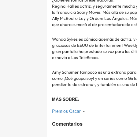
¿Quiénes son las presentadoras?
Regina Hall es actriz, y seguramente mucha
la franquicia Scary Movie. Más allá de su pa
Ally McBeal o Ley y Orden: Los Ángeles. Más al
que ahora sumará el de presentadora de est
Wanda Sykes es cómica además de actriz, y 
graciosas de EEUU de Entertainment Weekly.
gran pantalla ha prestado su voz para las úl
exnovia o Los Teleñecos.
Amy Schumer tampoco es una extraña para la 
como ¡Qué guapa soy! y en series como Girls.
pendiente de estreno-, y también es una de
MÁS SOBRE:
Premios Oscar
•
Comentarios