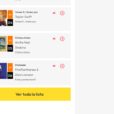
I knew it, I knew you
Taylor Swift
I knew it, i knew you
04
Choka choka
Anitta feat.
Shakira
05
Choka choka
Stateside
PinkPantheress &
Zara Larsson
06
Fancy some more?
Ver toda la lista