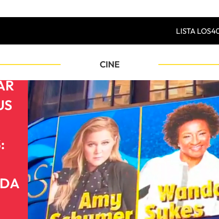
LISTA LOS4
CINE
AR
US
:
NDA