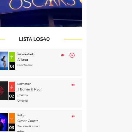
LISTA LOS40
Superestrella
Aitana
Cuarto azul
01
Dalmation
J Balvin & Ryan
Castro
02
Omertá
Koko
Omar Courtz
Por si mañana no
03
estoy