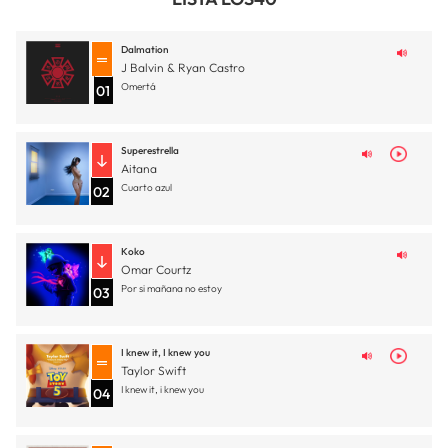
Dalmation
J Balvin & Ryan Castro
Omertá
01
Superestrella
Aitana
Cuarto azul
02
Koko
Omar Courtz
Por si mañana no estoy
03
I knew it, I knew you
Taylor Swift
I knew it, i knew you
04