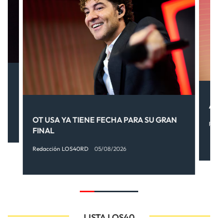
.
AI
OT USA YA TIENE FECHA PARA SU GRAN
Re
FINAL
Redacción LOS40RD
05/08/2026
LISTA LOS40