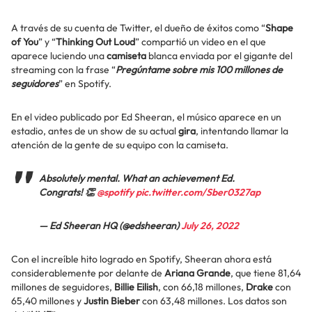
A través de su cuenta de Twitter, el dueño de éxitos como “
Shape
of You
” y “
Thinking Out Loud
” compartió un video en el que
aparece luciendo una
camiseta
blanca enviada por el gigante del
streaming con la frase “
Pregúntame sobre mis 100 millones de
seguidores
” en Spotify.
En el video publicado por Ed Sheeran, el músico aparece en un
estadio, antes de un show de su actual
gira
, intentando llamar la
atención de la gente de su equipo con la camiseta.
Absolutely mental. What an achievement Ed.
Congrats! 👏
@spotify
pic.twitter.com/Sber0327ap
— Ed Sheeran HQ (@edsheeran)
July 26, 2022
Con el increíble hito logrado en Spotify, Sheeran ahora está
considerablemente por delante de
Ariana Grande
, que tiene 81,64
millones de seguidores,
Billie Eilish
, con 66,18 millones,
Drake
con
65,40 millones y
Justin Bieber
con 63,48 millones. Los datos son