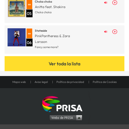
Choka choka
Anitta feat. Shakira
Choka choka
05
Stateside
PinkPantheress & Zara
Larsson
06
Fancy some more?
Ver toda la lista
Mapa web
Aviso legal
Política de privacidad
Política de Cookies