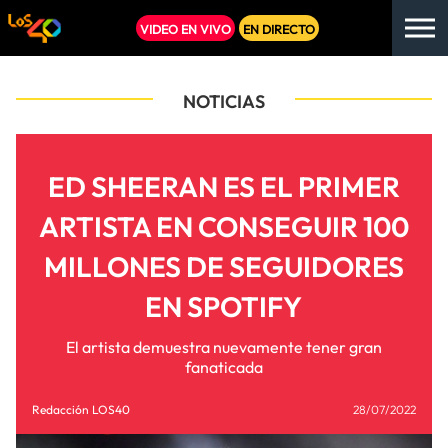
VIDEO EN VIVO
EN DIRECTO
NOTICIAS
ED SHEERAN ES EL PRIMER
ARTISTA EN CONSEGUIR 100
MILLONES DE SEGUIDORES
EN SPOTIFY
El artista demuestra nuevamente tener gran
fanaticada
Redacción LOS40
28/07/2022