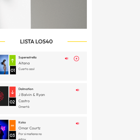
LISTA LOS40
Superestrella
Aitana
Cuarto azul
01
Dalmation
J Balvin & Ryan
Castro
02
Omertá
Koko
Omar Courtz
Por si mañana no
03
estoy