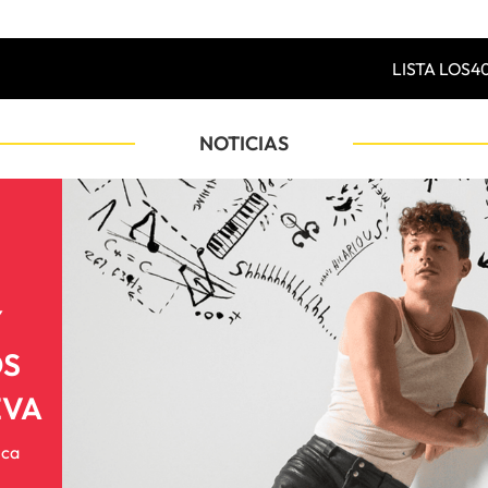
LISTA LOS4
NOTICIAS
Y
OS
EVA
ica