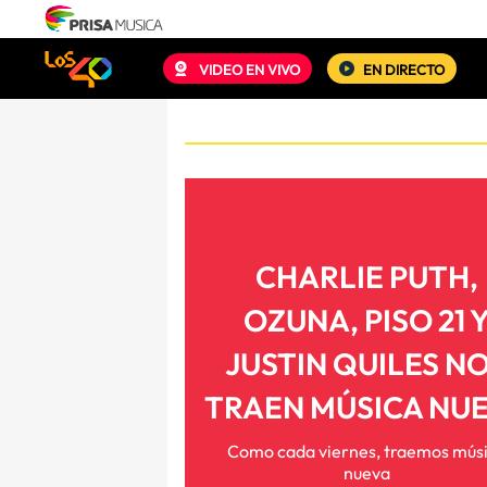
VIDEO EN VIVO
EN DIRECTO
CHARLIE PUTH,
OZUNA, PISO 21 
JUSTIN QUILES N
TRAEN MÚSICA NU
Como cada viernes, traemos mús
nueva