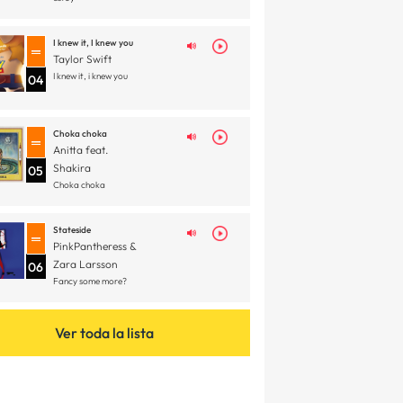
I knew it, I knew you
Taylor Swift
I knew it, i knew you
04
Choka choka
Anitta feat.
Shakira
05
Choka choka
Stateside
PinkPantheress &
Zara Larsson
06
Fancy some more?
Ver toda la lista