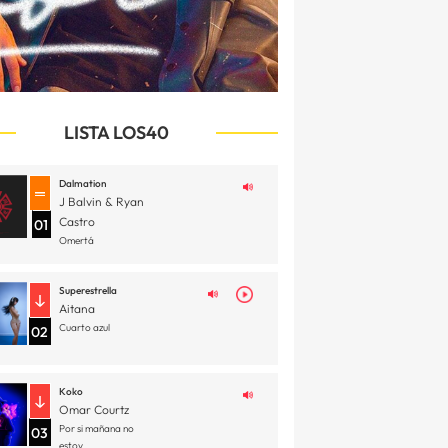
LISTA LOS40
Dalmation
J Balvin & Ryan
Castro
01
Omertá
Superestrella
Aitana
Cuarto azul
02
Koko
Omar Courtz
Por si mañana no
03
estoy