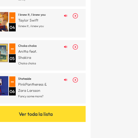
I knew it, I knew you
Taylor Swift
I knew it, i knew you
04
Choka choka
Anitta feat.
Shakira
05
Choka choka
Stateside
PinkPantheress &
Zara Larsson
06
Fancy some more?
Ver toda la lista