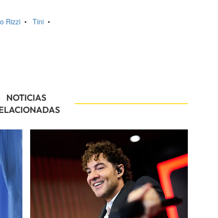
o Rizzi
•
Tini
•
NOTICIAS
ELACIONADAS