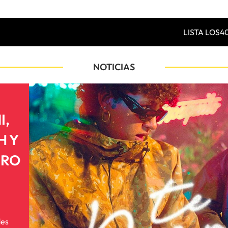
LISTA LOS4
NOTICIAS
I,
H Y
TRO
des