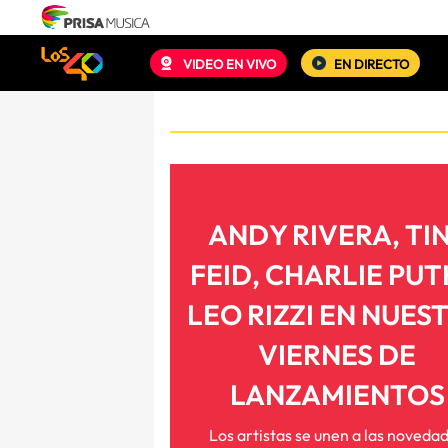
VIDEO EN VIVO
EN DIRECTO
ANDY RIVERA, TIN
FEID, CHARLIE PUT
LEO RIZZI EN NUES
VIERNES DE
LANZAMIENTOS
Los artistas se unen a las noveda