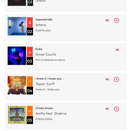
Omertá
01
Superestrella
Aitana
Cuarto azul
02
Koko
Omar Courtz
Por si mañana no estoy
03
I knew it, I knew you
Taylor Swift
I knew it, i knew you
04
Choka choka
Anitta feat. Shakira
Choka choka
05