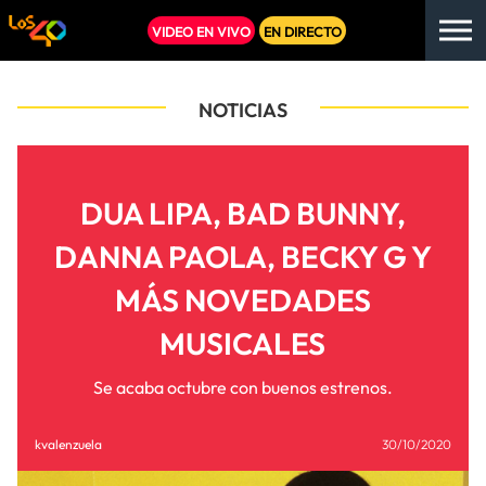
VIDEO EN VIVO
EN DIRECTO
NOTICIAS
DUA LIPA, BAD BUNNY,
DANNA PAOLA, BECKY G Y
MÁS NOVEDADES
MUSICALES
Se acaba octubre con buenos estrenos.
kvalenzuela
30/10/2020