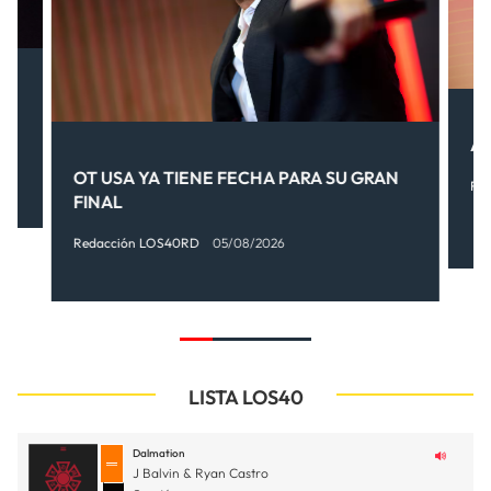
.
AI
OT USA YA TIENE FECHA PARA SU GRAN
Re
FINAL
Redacción LOS40RD
05/08/2026
LISTA LOS40
Dalmation
J Balvin & Ryan Castro