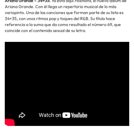
Ariana Grande –
34+35
.
Ya está aquí
Positions
, el nuevo álbum de
Ariana Grande. Con él llega un repertorio musical de lo más
variopinto. Una de las canciones que forman parte de su lista es
34+35, con unos ritmos pop y toques del R&B. Su título hace
referencia a la suma que da como resultado el número 69, que
coincide con el contenido sexual de su letra.