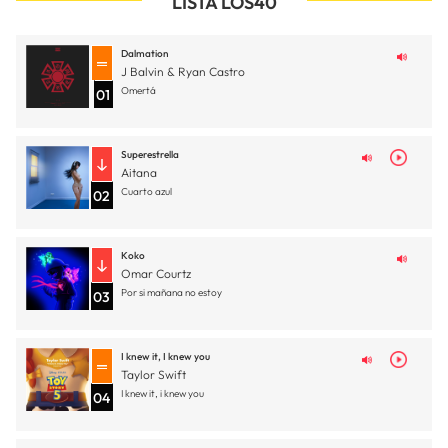
LISTA LOS40
Dalmation
J Balvin & Ryan Castro
Omertá
01
Superestrella
Aitana
Cuarto azul
02
Koko
Omar Courtz
Por si mañana no estoy
03
I knew it, I knew you
Taylor Swift
I knew it, i knew you
04