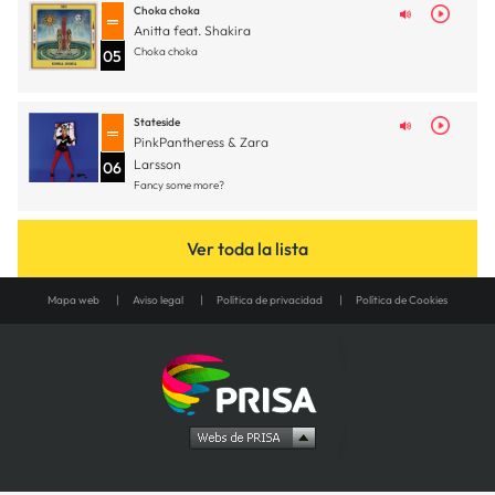
Choka choka
Anitta feat. Shakira
Choka choka
05
Stateside
PinkPantheress & Zara
Larsson
06
Fancy some more?
Ver toda la lista
Mapa web
Aviso legal
Política de privacidad
Política de Cookies